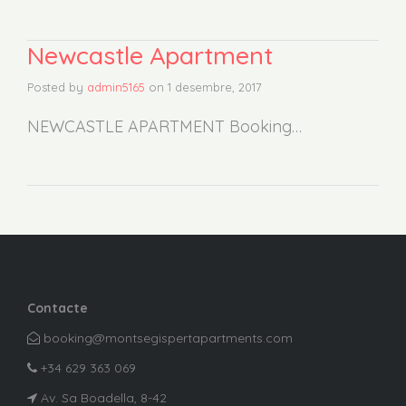
Newcastle Apartment
Posted by
admin5165
on
1 desembre, 2017
NEWCASTLE APARTMENT Booking…
Contacte
booking@montsegispertapartments.com
+34 629 363 069
Av. Sa Boadella, 8-42