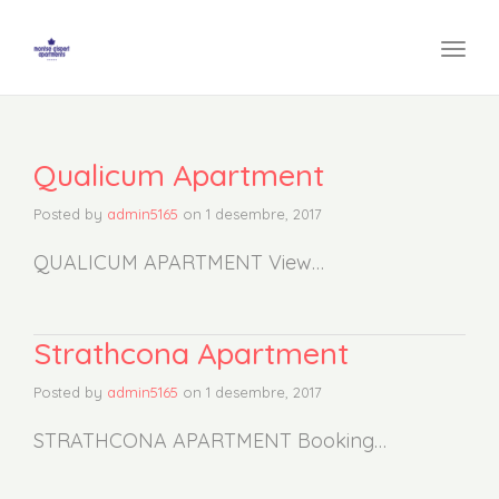
navi
Togg
navi
Qualicum Apartment
Posted by
admin5165
on
1 desembre, 2017
QUALICUM APARTMENT View…
Strathcona Apartment
Posted by
admin5165
on
1 desembre, 2017
STRATHCONA APARTMENT Booking…