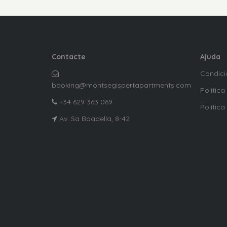
Contacte
Ajuda
Condici
booking@montsegispertapartments.com
Política
+34 629 363 069
Política
Av. Sa Boadella, 8-42