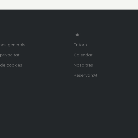
Inici
ons generals
Entorn
 privacitat
Calendari
 de cookies
Nosaltres
Reserva YA!