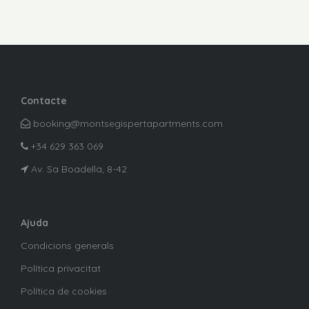
Contacte
booking@montsegispertapartments.com
+34 629 363 069
Av. Sa Boadella, 8-42
Ajuda
Condicions generals
Política privacitat
Política de cookies